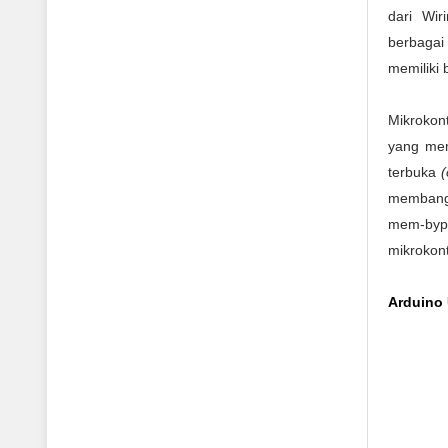
dari Wir
berbagai
memiliki
Mikrokon
yang mem
terbuka
memban
mem-by
mikrokont
Arduino