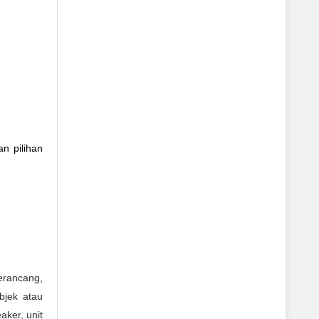
n pilihan
erancang,
bjek atau
aker, unit