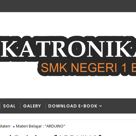
SOAL
GALERY
DOWNLOAD E-BOOK
Materi
Materi Belajar : "ARDUINO"