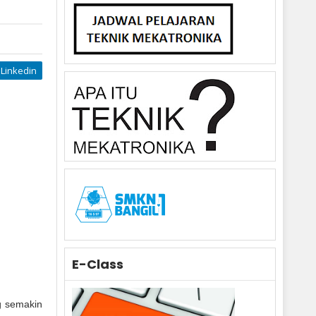
Linkedin
E-Class
g semakin