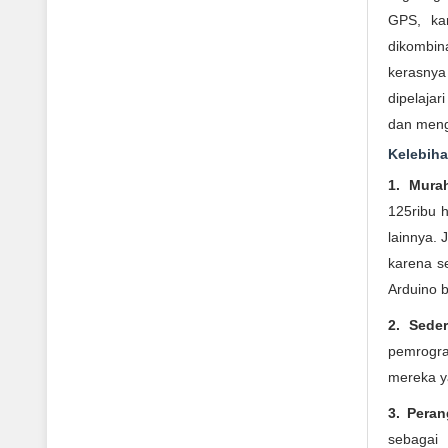
GPS, kam
dikombin
kerasny
dipelaja
dan meng
Kelebih
1. Mura
125ribu 
lainnya. 
karena s
Arduino 
2. Sed
pemrogra
mereka ya
3. Pera
sebagai