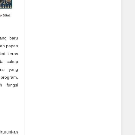
yang baru
kan papan
kat keras
da cukup
rsi yang
program.
h fungsi
iturunkan