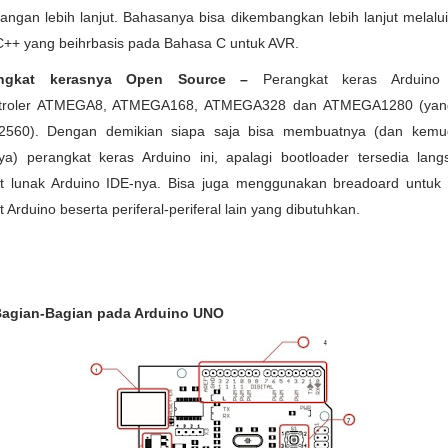
ngan lebih lanjut. Bahasanya bisa dikembangkan lebih lanjut melalui
C++ yang beihrbasis pada Bahasa C untuk AVR.
angkat kerasnya Open Source –
Perangkat keras Arduino 
ntroler ATMEGA8, ATMEGA168, ATMEGA328 dan ATMEGA1280 (yang
560). Dengan demikian siapa saja bisa membuatnya (dan kemud
ya) perangkat keras Arduino ini, apalagi bootloader tersedia lang
t lunak Arduino IDE-nya. Bisa juga menggunakan breadoard untu
 Arduino beserta periferal-periferal lain yang dibutuhkan.
Bagian-Bagian pada Arduino UNO