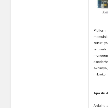
Platform
memulai 
sirkuit 
terpisa
menggun
diseder
Akhirny
mikrokont
Apa itu 
Arduino 