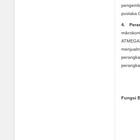
pengemba
pustaka 
4. Per
mikroko
ATMEGA2
menjualn
perangka
perangkat
Fungsi 