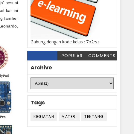
a’ sesuai
l kali ini
g familier
Leonardo,
Gabung dengan kode kelas : 7o2rsz
POPULAR
COMMENTS
Archive
Tags
KEGIATAN
MATERI
TENTANG