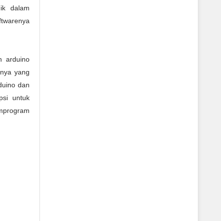
nik dalam
ftwarenya
n arduino
tnya yang
duino dan
psi untuk
program