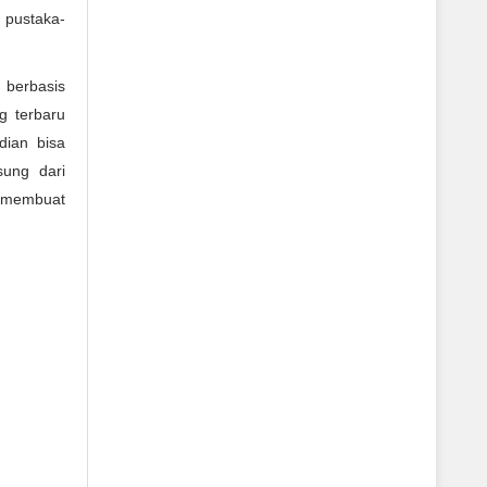
 pustaka-
berbasis
 terbaru
ian bisa
sung dari
k membuat