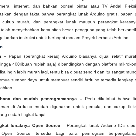
era, internet, dan bahkan ponsel pintar atau TV Anda! Fleksibi
asikan dengan fakta bahwa perangkat lunak Arduino gratis, papan 
a cukup murah, dan perangkat lunak maupun perangkat kerasn
ri telah menyebabkan komunitas besar pengguna yang telah berkontri
eluarkan instruksi untuk berbagai macam Proyek berbasis Arduino.
an
h –
Papan (perangkat keras) Arduino biasanya dijual relatif mura
hingga 400ribuan rupiah saja) dibandingkan dengan platform mikrokont
Jika ingin lebih murah lagi, tentu bisa dibuat sendiri dan itu sangat mung
emua sumber daya untuk membuat sendiri Arduino tersedia lengkap d
bahkan.
erhana dan mudah pemrogramannya –
Perlu diketahui bahwa l
man di Arduino mudah digunakan untuk pemula, dan cukup fleks
ng sudah tingkat lanjut.
ngkat lunaknya Open Source
– Perangkat lunak Arduino IDE dipub
 Open Source, tersedia bagi para pemrogram berpengalam