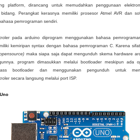
ing platform, dirancang untuk memudahkan penggunaan elektro
 bidang. Perangkat kerasnya memiliki prosesor Atmel AVR dan so
 bahasa pemrograman sendiri.
troler pada arduino diprogram menggunakan bahasa pemrograma
iliki kemiripan syntax dengan bahasa pemrograman C. Karena sifa
(opensource)
maka siapa saja dapat mengunduh skema hardware ar
gunnya.
program dimasukkan melalui bootloader meskipun ada o
pass bootloader dan menggunakan pengunduh untuk mem
roler secara langsung melalui port ISP.
 Uno