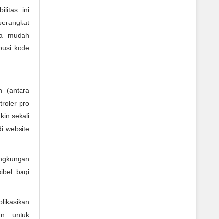
litas ini
perangkat
ya mudah
busi kode
h (antara
roler pro
kin sekali
i website
ingkungan
ibel bagi
likasikan
an untuk